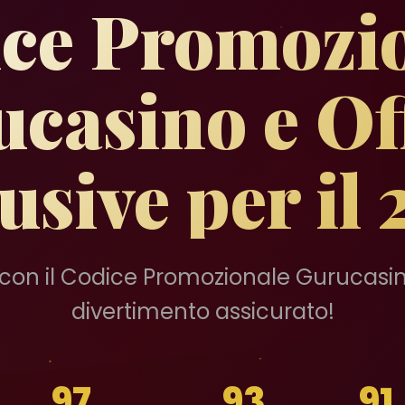
ce Promozi
casino e Of
usive per il
a con il Codice Promozionale Gurucasi
divertimento assicurato!
97
93
91