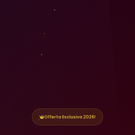
Offerta Esclusiva 2026!